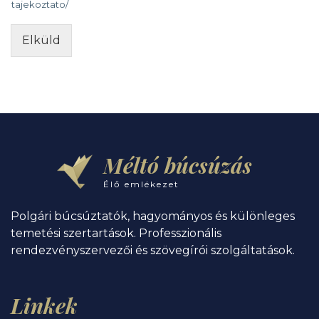
tajekoztato/
Elküld
Méltó búcsúzás
Élő emlékezet
Polgári búcsúztatók, hagyományos és különleges
temetési szertartások. Professzionális
rendezvényszervezői és szövegírói szolgáltatások.
Linkek