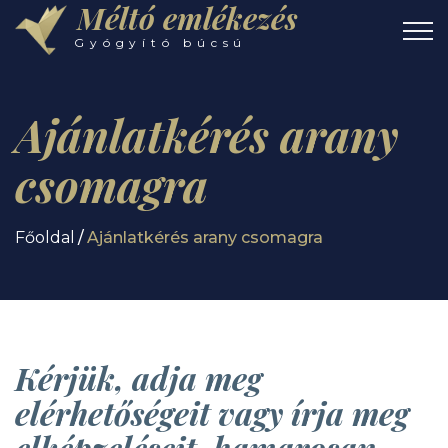
Méltó emlékezés
Gyógyító búcsú
Ajánlatkérés arany
csomagra
Főoldal
Ajánlatkérés arany csomagra
Kérjük, adja meg
elérhetőségeit vagy írja meg
elképzeléseit, hamarosan