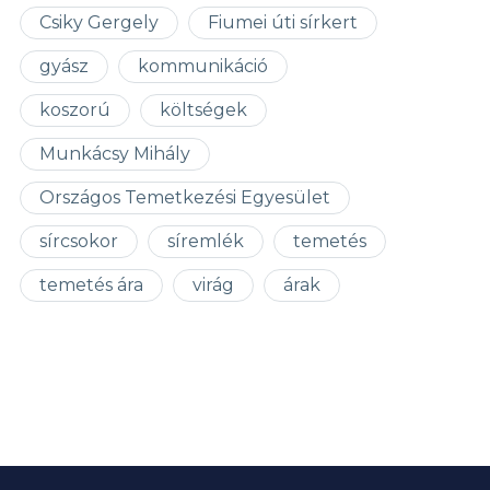
Csiky Gergely
Fiumei úti sírkert
gyász
kommunikáció
koszorú
költségek
Munkácsy Mihály
Országos Temetkezési Egyesület
sírcsokor
síremlék
temetés
temetés ára
virág
árak