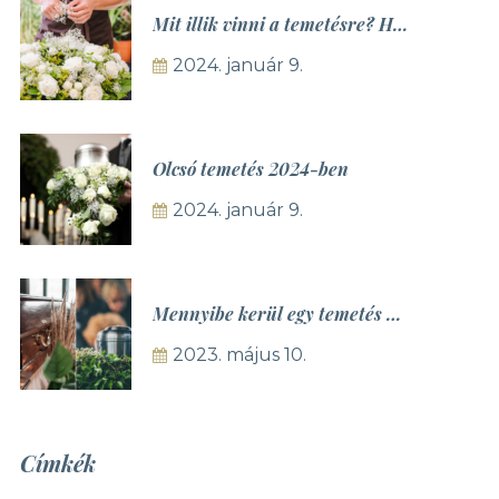
Mit illik vinni a temetésre? Hogyan válasszak virágot, koszorút, sírcsokrot?
2024. január 9.
Olcsó temetés 2024-ben
2024. január 9.
Mennyibe kerül egy temetés 2023-ban? Urnás vagy koporsós a drágább?
2023. május 10.
Címkék