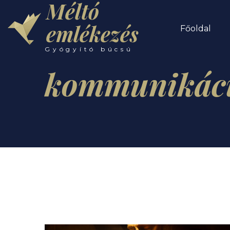
Méltó
emlékezés
Főoldal
Gyógyító búcsú
kommunikác