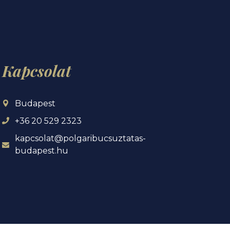
Kapcsolat
Budapest
+36 20 529 2323
kapcsolat@polgaribucsuztatas-
budapest.hu